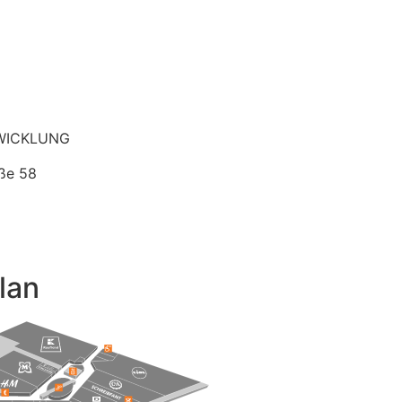
WICKLUNG
ße 58
lan