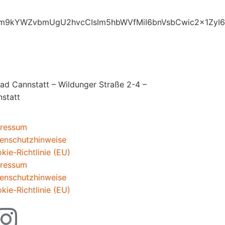
Vm9kYWZvbmUgU2hvcCIsIm5hbWVfMiI6bnVsbCwic2x1ZyI6I
d Cannstatt – Wildunger Straße 2-4 –
nstatt
ressum
enschutzhinweise
kie-Richtlinie (EU)
ressum
enschutzhinweise
kie-Richtlinie (EU)