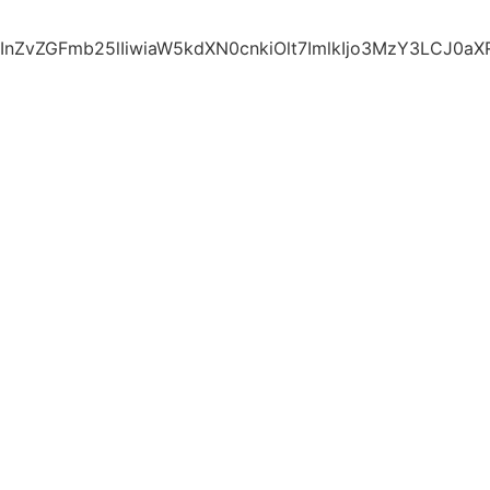
nZvZGFmb25lIiwiaW5kdXN0cnkiOlt7ImlkIjo3MzY3LCJ0aX