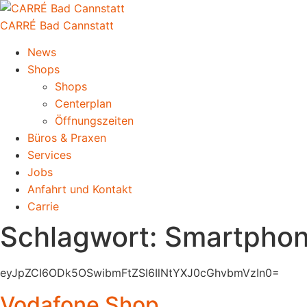
CARRÉ Bad Cannstatt
News
Shops
Shops
Centerplan
Öffnungszeiten
Büros & Praxen
Services
Jobs
Anfahrt und Kontakt
Carrie
Schlagwort:
Smartpho
eyJpZCI6ODk5OSwibmFtZSI6IlNtYXJ0cGhvbmVzIn0=
Vodafone Shop