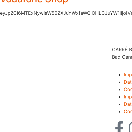
eyJpZCI6MTExNywiaW50ZXJuYWxfaWQiOiIiLCJuYW1lIjoi
CARRÉ Ba
Bad Can
Imp
Dat
Coo
Imp
Dat
Coo