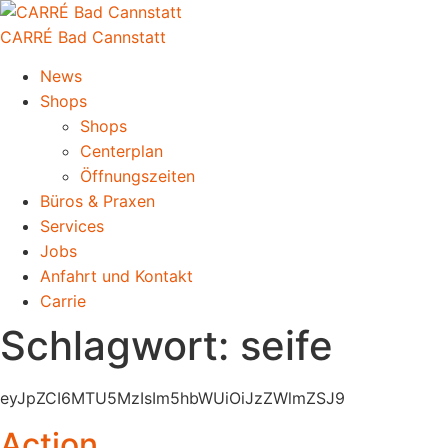
CARRÉ Bad Cannstatt
News
Shops
Shops
Centerplan
Öffnungszeiten
Büros & Praxen
Services
Jobs
Anfahrt und Kontakt
Carrie
Schlagwort:
seife
eyJpZCI6MTU5MzIsIm5hbWUiOiJzZWlmZSJ9
Action