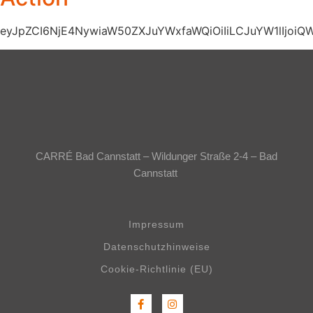
eyJpZCI6NjE4NywiaW50ZXJuYWxfaWQiOiIiLCJuYW1lIjo
CARRÉ Bad Cannstatt – Wildunger Straße 2-4 – Bad
Cannstatt
Impressum
Datenschutzhinweise
Cookie-Richtlinie (EU)