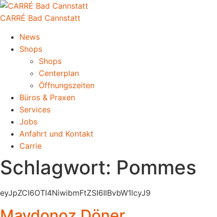
CARRÉ Bad Cannstatt
News
Shops
Shops
Centerplan
Öffnungszeiten
Büros & Praxen
Services
Jobs
Anfahrt und Kontakt
Carrie
Schlagwort:
Pommes
eyJpZCI6OTI4NiwibmFtZSI6IlBvbW1lcyJ9
Maydonoz Döner