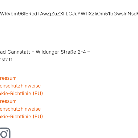
6Ik1heWRvbm96IERcdTAwZjZuZXIiLCJuYW1lXzIiOm51bG
d Cannstatt – Wildunger Straße 2-4 –
nstatt
ressum
enschutzhinweise
kie-Richtlinie (EU)
ressum
enschutzhinweise
kie-Richtlinie (EU)