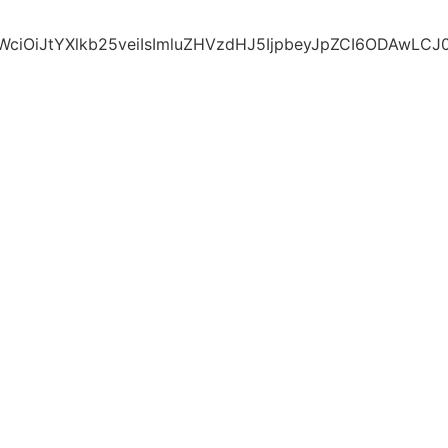
wsInNsdWciOiJtYXlkb25veiIsImluZHVzdHJ5IjpbeyJpZ