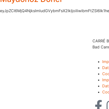
eyJpZCI6MjQ4NjksImludGVybmFsX2lkIjoiIiwibmFtZSI
CARRÉ Ba
Bad Can
Imp
Dat
Coo
Imp
Dat
Coo