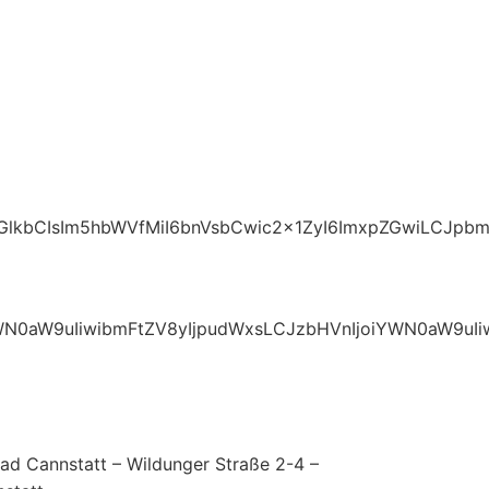
lkbCIsIm5hbWVfMiI6bnVsbCwic2x1ZyI6ImxpZGwiLCJpbmR1
iQWN0aW9uIiwibmFtZV8yIjpudWxsLCJzbHVnIjoiYWN0aW9
d Cannstatt – Wildunger Straße 2-4 –