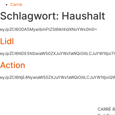
Carrie
Schlagwort:
Haushalt
eyJpZCI6ODA5MywibmFtZSI6IkhhdXNoYWx0In0=
Lidl
eyJpZCI6NDE5NSwiaW50ZXJuYWxfaWQiOiIiLCJuYW1lIjoiTG
Action
eyJpZCI6NjE4NywiaW50ZXJuYWxfaWQiOiIiLCJuYW1lIjo
CARRÉ Ba