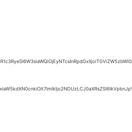
c3RyeSI6W3siaWQiOjEyNTcsInRpdGxlIjoiTGViZW5zbWl0dG
uIiwiaW5kdXN0cnkiOlt7ImlkIjo2NDUzLCJ0aXRsZSI6Ik