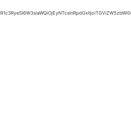
c3RyeSI6W3siaWQiOjEyNTcsInRpdGxlIjoiTGViZW5zbWl0dG