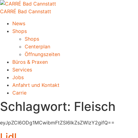
CARRÉ Bad Cannstatt
News
Shops
Shops
Centerplan
Öffnungszeiten
Büros & Praxen
Services
Jobs
Anfahrt und Kontakt
Carrie
Schlagwort:
Fleisch
eyJpZCI6ODg1MCwibmFtZSI6IkZsZWlzY2gifQ==
Lidl