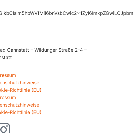
lkbCIsIm5hbWVfMiI6bnVsbCwic2x1ZyI6ImxpZGwiLCJpbmR1
d Cannstatt – Wildunger Straße 2-4 –
nstatt
ressum
enschutzhinweise
kie-Richtlinie (EU)
ressum
enschutzhinweise
kie-Richtlinie (EU)