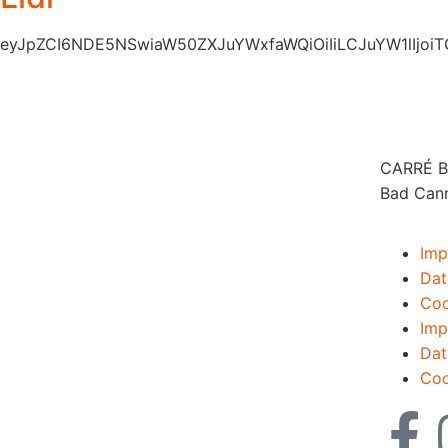
eyJpZCI6NDE5NSwiaW50ZXJuYWxfaWQiOiIiLCJuYW1lIjoiTG
CARRÉ Ba
Bad Can
Imp
Dat
Coo
Imp
Dat
Coo