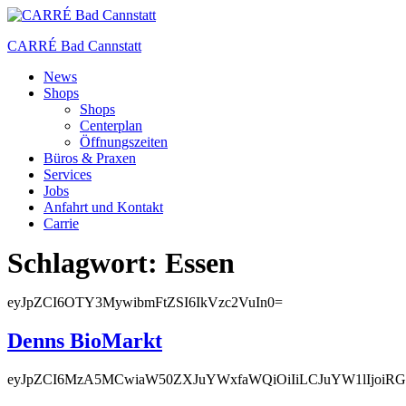
CARRÉ Bad Cannstatt
News
Shops
Shops
Centerplan
Öffnungszeiten
Büros & Praxen
Services
Jobs
Anfahrt und Kontakt
Carrie
Schlagwort:
Essen
eyJpZCI6OTY3MywibmFtZSI6IkVzc2VuIn0=
Denns BioMarkt
eyJpZCI6MzA5MCwiaW50ZXJuYWxfaWQiOiIiLCJuYW1lIjoiR