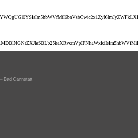
JlYWQgUGl0YSIsIm5hbWVfMiI6bnVsbCwic2x1ZyI6ImJyZWFkLX
lx1MDBlNGNrZXJlaSBLb25kaXRvcmVpIFNhaWxlciIsIm5hbWVf
 – Bad Cannstatt