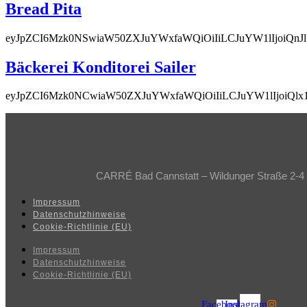
Bread Pita
eyJpZCI6Mzk0NSwiaW50ZXJuYWxfaWQiOiIiLCJuYW1lIjoiQn
Bäckerei Konditorei Sailer
eyJpZCI6Mzk0NCwiaW50ZXJuYWxfaWQiOiIiLCJuYW1lIjoiQ
CARRÉ Bad Cannstatt – Wildunger Straße 2-4
Impressum
Datenschutzhinweise
Cookie-Richtlinie (EU)
Impressum
Datenschutzhinweise
Cookie-Richtlinie (EU)
Facebook-
Instagram