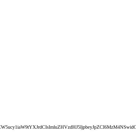
JkZW5ucy1iaW9tYXJrdCIsImluZHVzdHJ5IjpbeyJpZCI6MzM4