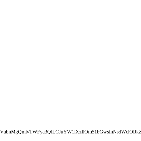
GVubnMgQmlvTWFya3QiLCJuYW1lXzIiOm51bGwsInNsdWciOi