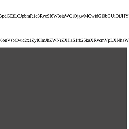
BpdGEiLCJpbmR1c3RyeSI6W3siaWQiOjgwMCwidGl0bGUiOiJHYX
MiI6bnVsbCwic2x1ZyI6ImJhZWNrZXJlaS1rb25kaXRvcmVpLXN