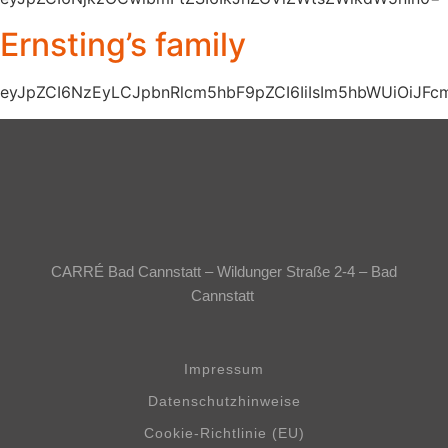
Ernsting’s family
eyJpZCI6NzEyLCJpbnRlcm5hbF9pZCI6IiIsIm5hbWUiOiJ
CARRÉ Bad Cannstatt – Wildunger Straße 2-4 – Bad
Cannstatt
Impressum
Datenschutzhinweise
Cookie-Richtlinie (EU)