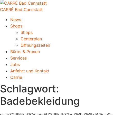
CARRÉ Bad Cannstatt
News
Shops
Shops
Centerplan
Öffnungszeiten
Büros & Praxen
Services
Jobs
Anfahrt und Kontakt
Carrie
Schlagwort:
Badebekleidung
eyJpZCI6NjkzOCwibmFtZSI6IkJhZGViZWtsZWlkdW5nIn0=