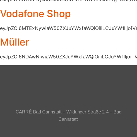
Vodafone Shop
eyJpZCI6MTExNywiaW50ZXJuYWxfaWQiOiIiLCJuYW1lIjoi
Müller
eyJpZCI6NDAwNiwiaW50ZXJuYWxfaWQiOiIiLCJuYW1lIjo
CARRÉ Bad Cannstatt – Wildunger Straße 2-4 – Bad
Cannstatt