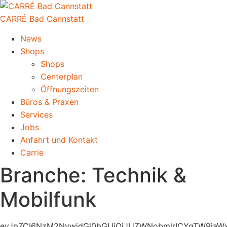
CARRÉ Bad Cannstatt
News
Shops
Shops
Centerplan
Öffnungszeiten
Büros & Praxen
Services
Jobs
Anfahrt und Kontakt
Carrie
Branche:
Technik &
Mobilfunk
eyJpZCI6NzM2NywidGl0bGUiOiJUZWNobmlrICYgTW9iaWxmd